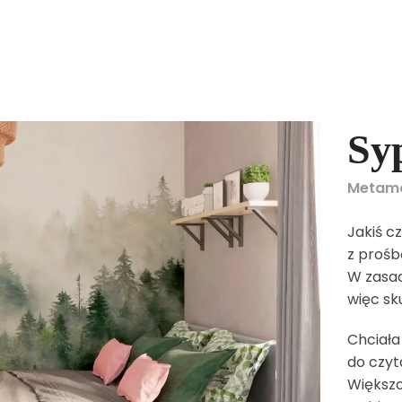
Syp
Metamo
Jakiś c
z prośb
W zasad
więc sku
Chciała
do czyta
Większo