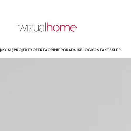
MY SIĘ
PROJEKTY
OFERTA
OPINIE
PORADNIK
BLOG
KONTAKT
SKLEP