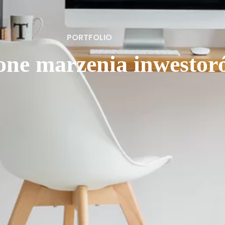
PORTFOLIO
one marzenia inwestor