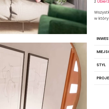
z
Ubierz
Wszystk
w który
INWES
MIEJ
STYL
PROJ