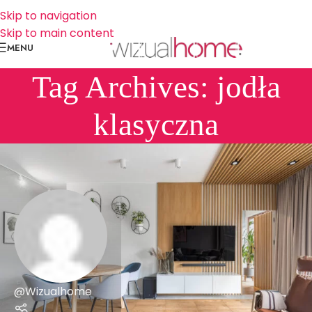
Skip to navigation
Skip to main content
MENU
Tag Archives: jodła
klasyczna
@Wizualhome