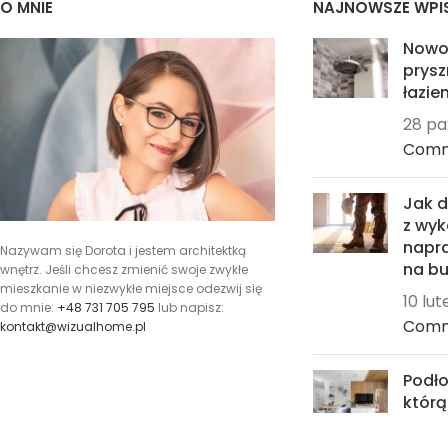
O MNIE
NAJNOWSZE WPI
Nowo
prysz
łazien
28 pa
Com
Jak 
z wyk
napra
Nazywam się Dorota i jestem architektką
na bu
wnętrz. Jeśli chcesz zmienić swoje zwykłe
mieszkanie w niezwykłe miejsce odezwij się
10 lu
do mnie:
+48 731 705 795
lub napisz:
Com
kontakt@wizualhome.pl
Podło
któr
24 st