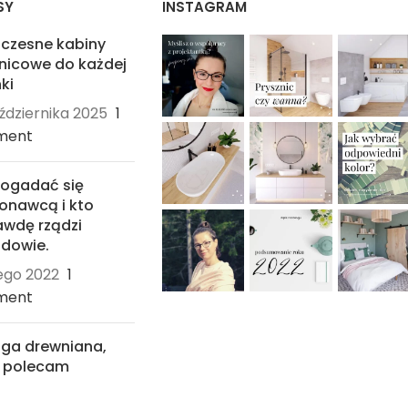
SY
INSTAGRAM
czesne kabiny
nicowe do każdej
ki
ździernika 2025
1
ment
dogadać się
onawcą i kto
wdę rządzi
dowie.
tego 2022
1
ment
ga drewniana,
ą polecam
ycznia 2022
4