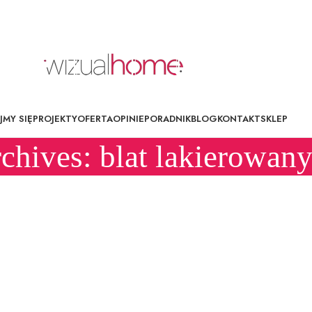
MY SIĘ
PROJEKTY
OFERTA
OPINIE
PORADNIK
BLOG
KONTAKT
SKLEP
chives: blat lakierowan