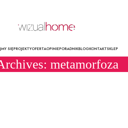
MY SIĘ
PROJEKTY
OFERTA
OPINIE
PORADNIK
BLOG
KONTAKT
SKLEP
Archives: metamorfoza