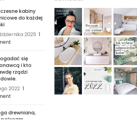
czesne kabiny
nicowe do każdej
ki
ździernika 2025
1
ment
dogadać się
onawcą i kto
wdę rządzi
dowie.
tego 2022
1
ment
ga drewniana,
ą polecam
ycznia 2022
4
ents