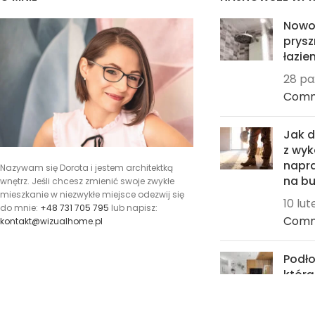
Nowo
prysz
łazien
28 pa
Com
Jak 
z wyk
napra
Nazywam się Dorota i jestem architektką
na bu
wnętrz. Jeśli chcesz zmienić swoje zwykłe
mieszkanie w niezwykłe miejsce odezwij się
10 lu
do mnie:
+48 731 705 795
lub napisz:
Com
kontakt@wizualhome.pl
Podło
któr
24 st
Comm