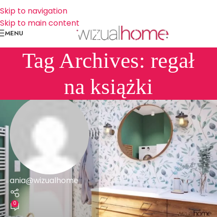
Skip to navigation
Skip to main content
MENU
Tag Archives: regał
na książki
ania@wizualhome
0