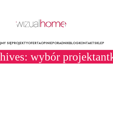
MY SIĘ
PROJEKTY
OFERTA
OPINIE
PORADNIK
BLOG
KONTAKT
SKLEP
hives: wybór projektant