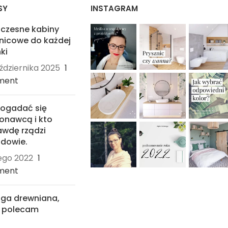
SY
INSTAGRAM
czesne kabiny
nicowe do każdej
ki
ździernika 2025
1
ment
dogadać się
onawcą i kto
wdę rządzi
dowie.
tego 2022
1
ment
ga drewniana,
ą polecam
ycznia 2022
4