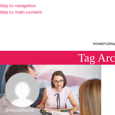
Skip to navigation
Skip to main content
HOME
POZNAJ
Tag Arc
@Wizualhome