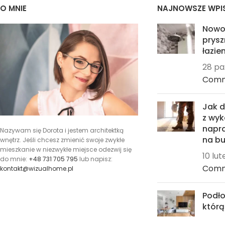
O MNIE
NAJNOWSZE WPI
Nowo
prysz
łazien
28 pa
Com
Jak 
z wyk
napra
Nazywam się Dorota i jestem architektką
na bu
wnętrz. Jeśli chcesz zmienić swoje zwykłe
mieszkanie w niezwykłe miejsce odezwij się
10 lu
do mnie:
+48 731 705 795
lub napisz:
Com
kontakt@wizualhome.pl
Podło
któr
24 st