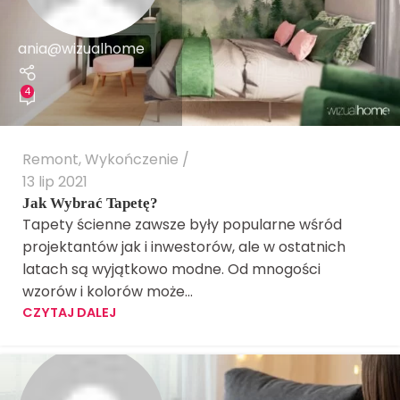
ania@wizualhome
4
Remont
,
Wykończenie
13 lip 2021
Jak Wybrać Tapetę?
Tapety ścienne zawsze były popularne wśród
projektantów jak i inwestorów, ale w ostatnich
latach są wyjątkowo modne. Od mnogości
wzorów i kolorów może...
CZYTAJ DALEJ