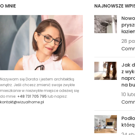
O MNIE
NAJNOWSZE WPI
Nowo
prysz
łazien
28 pa
Com
Jak 
z wyk
napra
Nazywam się Dorota i jestem architektką
na bu
wnętrz. Jeśli chcesz zmienić swoje zwykłe
mieszkanie w niezwykłe miejsce odezwij się
10 lu
do mnie:
+48 731 705 795
lub napisz:
Com
kontakt@wizualhome.pl
Podło
któr
24 st