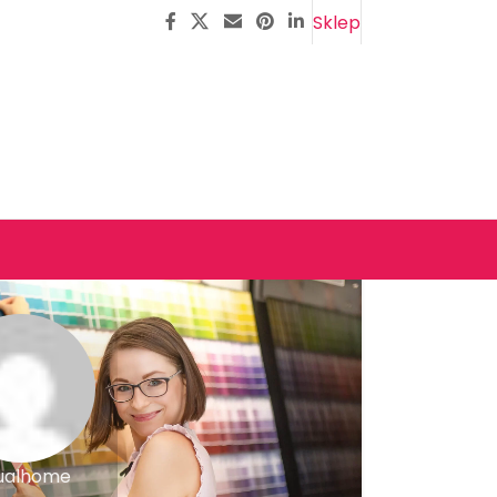
Sklep
ualhome