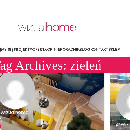
MY SIĘ
PROJEKTY
OFERTA
OPINIE
PORADNIK
BLOG
KONTAKT
SKLEP
ag Archives: zieleń
Wizualhome
@Wiz
2