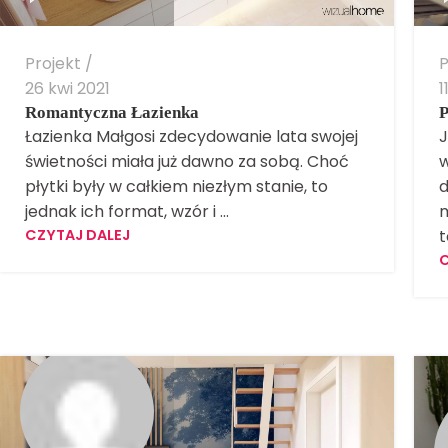
Projekt
P
26 kwi 2021
1
Romantyczna Łazienka
P
Łazienka Małgosi zdecydowanie lata swojej
J
świetności miała już dawno za sobą. Choć
w
płytki były w całkiem niezłym stanie, to
d
jednak ich format, wzór i ...
m
CZYTAJ DALEJ
t
C