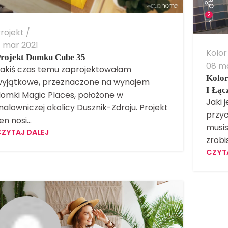
2
rojekt
1 mar 2021
Kolor
rojekt Domku Cube 35
08 ma
akiś czas temu zaprojektowałam
Kolor
yjątkowe, przeznaczone na wynajem
I Łąc
omki Magic Places, położone w
Jaki 
alowniczej okolicy Dusznik-Zdroju. Projekt
przyc
en nosi...
musis
ZYTAJ DALEJ
zrobis
CZYT