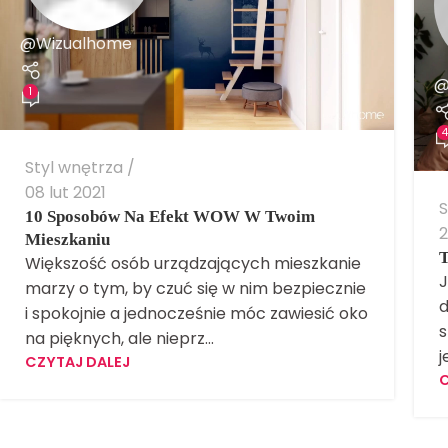
@Wizualhome
@
1
4
Styl wnętrza
08 lut 2021
S
10 Sposobów Na Efekt WOW W Twoim
2
Mieszkaniu
T
Większość osób urządzających mieszkanie
J
marzy o tym, by czuć się w nim bezpiecznie
d
i spokojnie a jednocześnie móc zawiesić oko
s
na pięknych, ale nieprz...
j
CZYTAJ DALEJ
C