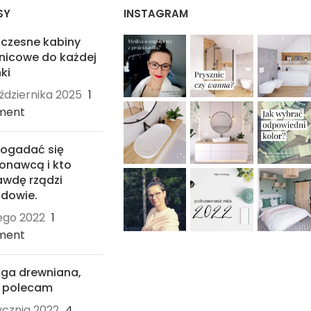
SY
INSTAGRAM
czesne kabiny
nicowe do każdej
ki
ździernika 2025
1
ment
dogadać się
onawcą i kto
wdę rządzi
dowie.
tego 2022
1
ment
ga drewniana,
ą polecam
ycznia 2022
4