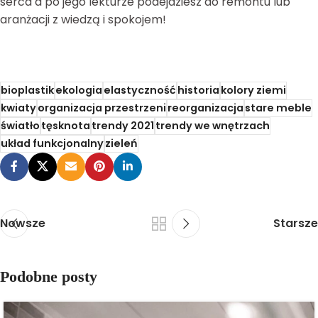
serca a po jego lekturze podejdziesz do remontu lub
aranżacji z wiedzą i spokojem!
bioplastik
ekologia
elastyczność
historia
kolory ziemi
kwiaty
organizacja przestrzeni
reorganizacja
stare meble
światło
tęsknota
trendy 2021
trendy we wnętrzach
układ funkcjonalny
zieleń
Nowsze
Starsze
Podobne posty