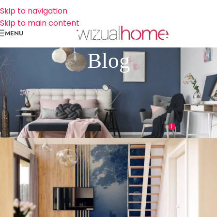
Skip to navigation
Skip to main content
MENU
Blog
STYL WNĘTRZA
10 sposobów na efekt WOW w Twoim
mieszkaniu
1
@Wizualhome
On 8 lutego 2021